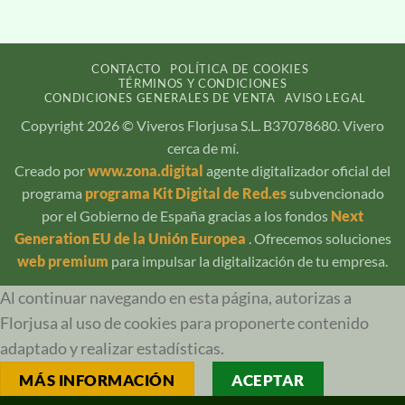
CONTACTO
POLÍTICA DE COOKIES
TÉRMINOS Y CONDICIONES
CONDICIONES GENERALES DE VENTA
AVISO LEGAL
Copyright 2026 © Viveros Florjusa S.L. B37078680. Vivero
cerca de mí.
Creado por
www.zona.digital
agente digitalizador oficial del
programa
programa Kit Digital de Red.es
subvencionado
por el Gobierno de España gracias a los fondos
Next
Generation EU de la Unión Europea
. Ofrecemos soluciones
web premium
para impulsar la digitalización de tu empresa.
Al continuar navegando en esta página, autorizas a
Florjusa al uso de cookies para proponerte contenido
adaptado y realizar estadísticas.
MÁS INFORMACIÓN
ACEPTAR