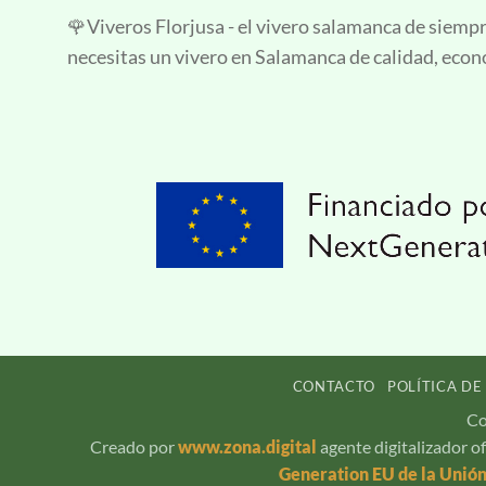
🌹Viveros Florjusa - el vivero salamanca de siempr
necesitas un vivero en Salamanca de calidad, econ
CONTACTO
POLÍTICA DE
Co
Creado por
www.zona.digital
agente digitalizador o
Generation EU de la Unió