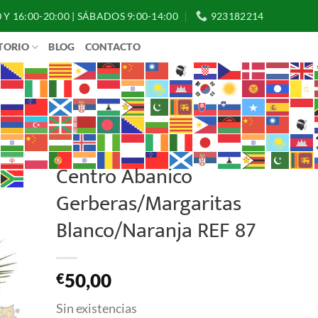
 Y 16:00-20:00 | SÁBADOS 9:00-14:00
923182214
TORIO
BLOG
CONTACTO
Centro Abanico
Gerberas/Margaritas
Blanco/Naranja REF 87
50,00
€
Sin existencias