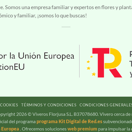
e. Somos una empresa familiar y expertos en flores y plant
ómico y familiar, ¡somos lo que buscas!
 COOKIES
TÉRMINOS Y CONDICIONES
CONDICIONES GENERALE
pyright 2026 © Viveros Florjusa S.L. B37078680. Vivero cerca de 
ficial del programa
programa Kit Digital de Red.es
subvencionado
n Europea
. Ofrecemos soluciones
web premium
para impulsar la 